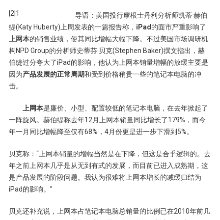
|2|1
导语：美国投行摩根士丹利分析师凯蒂·赫伯
缇(Katy Huberty)上周发表的一篇报告称，
iPad
的面市严重影响了
上网本
的销售业绩，使其同比增幅大幅下降。不过美国市场调研机
构NPD Group的分析师史蒂芬·贝克(Stephen Baker)撰文指出，赫
伯缇过分夸大了iPad的影响，他认为上网本销量增幅的放缓主要是
因为
产品发展的正常周期
和受到价格稍贵一些的笔记本电脑的冲
击。
上网本
是廉价、小型、配置较低的笔记本电脑，在去年掀起了
一阵旋风。赫伯缇称去年12月上网本销量同比增长了179%，而今
年一月同比增幅降至仅有68%，4月份更是进一步下滑到5%。
贝克称：“上网本销量的增幅当然是在下降，但这是合乎逻辑的。去
年之前上网本几乎是从无到有式的发展，而目前已进入成熟期，这
是产品发展的阶段问题。我认为很难将上网本增长的减缓归结为
iPad的影响。”
贝克还补充说，上网本占笔记本电脑总销量的比例已在2010年前几