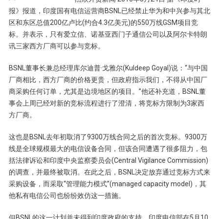
报》报道，印度国有电信运营商BSNL已经禁止华为和中兴参与其北
区和东区总值200亿卢比(约合4.3亿美元)的550万线GSM项目竞
标。并表示，只有爱立信、诺基亚西门子通信公司以及阿尔卡特朗
讯三家西方厂商可以参与竞标。
BSNL董事长兼总经理库尔迪普·戈雅尔(Kuldeep Goyal)说：“与中国
厂商相比，西方厂商的价格更贵，但政府指示我们，不得从中国厂
商采购任何订单，尤其是边境地区的项目。”他还补充道，BSNL董
事会上周已经对新的竞标流程进行了澄清，将竞标方限制为3家西
方厂商。
这也是BSNL去年初取消了9300万线合同之后的首次竞标。9300万
线是全球规模最大的电信设备合同，但该合同遭遇了很多阻力，包
括法律诉讼和印度中央监察委员会(Central Vigilance Commission)
的调查，并最终被取消。在此之后，BSNL决定放弃通过竞标方式来
采购设备，而采取“管理能力模式”(managed capacity model)，其
他私有电信公司也纷纷效仿这一措施。
但BSNL的这一计划并未得到印度政府的支持。印度电信部在5月10