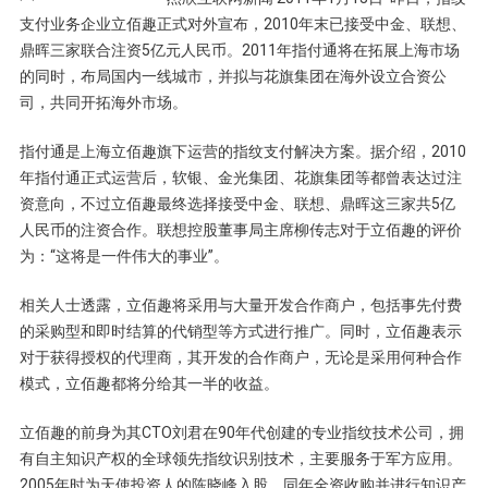
支付业务企业立佰趣正式对外宣布，2010年末已接受中金、联想、
鼎晖三家联合注资5亿元人民币。2011年指付通将在拓展上海市场
的同时，布局国内一线城市，并拟与花旗集团在海外设立合资公
司，共同开拓海外市场。
指付通是上海立佰趣旗下运营的指纹支付解决方案。据介绍，2010
年指付通正式运营后，软银、金光集团、花旗集团等都曾表达过注
资意向，不过立佰趣最终选择接受中金、联想、鼎晖这三家共5亿
人民币的注资合作。联想控股董事局主席柳传志对于立佰趣的评价
为：“这将是一件伟大的事业”。
相关人士透露，立佰趣将采用与大量开发合作商户，包括事先付费
的采购型和即时结算的代销型等方式进行推广。同时，立佰趣表示
对于获得授权的代理商，其开发的合作商户，无论是采用何种合作
模式，立佰趣都将分给其一半的收益。
立佰趣的前身为其CTO刘君在90年代创建的专业指纹技术公司，拥
有自主知识产权的全球领先指纹识别技术，主要服务于军方应用。
2005年时为天使投资人的陈晓峰入股，同年全资收购并进行知识产