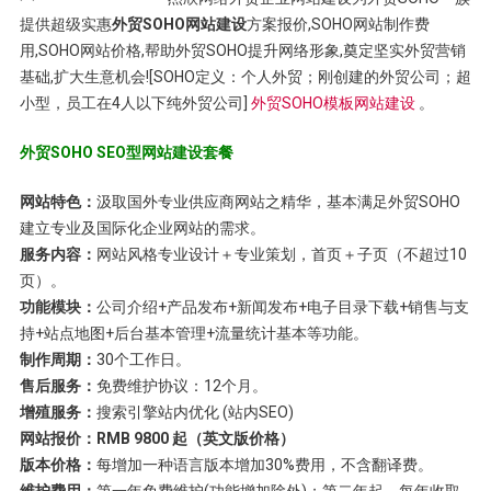
提供超级实惠
外贸SOHO网站建设
方案报价,SOHO网站制作费
用,SOHO网站价格,帮助外贸SOHO提升网络形象,奠定坚实外贸营销
基础,扩大生意机会![SOHO定义：个人外贸；刚创建的外贸公司；超
小型，员工在4人以下纯外贸公司]
外贸SOHO模板网站建设
。
外贸SOHO SEO型网站建设套餐
网站特色：
汲取国外专业供应商网站之精华，基本满足外贸SOHO
建立专业及国际化企业网站的需求。
服务内容：
网站风格专业设计＋专业策划，首页＋子页（不超过10
页）。
功能模块：
公司介绍+产品发布+新闻发布+电子目录下载+销售与支
持+站点地图+后台基本管理+流量统计基本等功能。
制作周期：
30个工作日。
售后服务：
免费维护协议：12个月。
增殖服务：
搜索引擎站内优化 (站内SEO)
网站报价：RMB 9800 起（英文版价格）
版本价格：
每增加一种语言版本增加30%费用，不含翻译费。