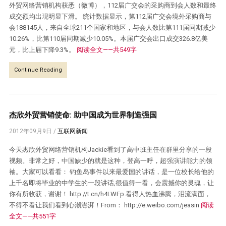
外贸网络营销机构获悉（微博），112届广交会的采购商到会人数和最终
成交额均出现明显下滑。 统计数据显示，第112届广交会境外采购商与
会188145人，来自全球211个国家和地区，与会人数比第111届同期减少
10.26%，比第110届同期减少10.05%。本届广交会出口成交326.8亿美
元，比上届下降9.3%。
阅读全文——共549字
Continue Reading
杰欣外贸营销使命: 助中国成为世界制造强国
2012年09月9日
/
互联网新闻
今天杰欣外贸网络营销机构Jackie看到了高中班主任在群里分享的一段
视频。非常之好，中国缺少的就是这种，登高一呼，超强演讲能力的领
袖。大家可以看看： 钓鱼岛事件以来最爱国的讲话，是一位校长给他的
上千名即将毕业的中学生的一段讲话,很值得一看，会震撼你的灵魂，让
你有所收获，谢谢！ http://t.cn/h4LWFp 看得人热血沸腾，泪流满面，
不得不看让我们看到心潮澎湃！From： http://e.weibo.com/jeasin
阅读
全文——共551字