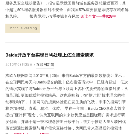
服务及安全现状报告》，报告显示我国目前域名服务器总量近百万，其
中超过50%域名服务器相对不安全，而我国57%重要信息系统存在域名解
析风险。 报告显示57%重要域名存风险
阅读全文——共928字
Continue Reading
Baidu开放平台实现日均处理上亿次搜索请求
2010年08月25日
/
互联网新闻
杰欣互联网新闻 2010年8月25日 来自Baidu官方的最新数据统计显示，
在全球网民每天向Baidu提交的数十亿次搜索请求中，已经有超过一亿次
的请求实现了与Baidu开放平台与互联网上各种优质资源的直接对接，从
而呈现出更加优质的搜索结果。这也意味着，在“框计算”技术理念的推
动和影响下，中国网民的搜索体验正在发生质的飞跃，未来的搜索引擎
将更加便捷、直观、精准、优质。 早在一年前，Baidu CEO李彦宏首度
提出“框计算”理念，认为互联网的未来趋势应当是围绕用户需求进行研
发创新，并基于这一技术理念推出开放平台，致力于推动大量互联网优
质资源通过搜索框与用户需求直接对接，为网民带来高品质的搜索体