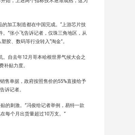
年开始，上述两个指标技术逐渐成熟，这为
产品的加工制造都在中国完成。“上游芯片技
件。”张小飞告诉记者，仅珠三角地区，从
从塑胶、数码等行业转入“淘金”。
机。自去年12月哥本哈根世界气候大会之
费补贴力度。
借销售单据，政府按照售价的55%直接给予
士告诉记者。
补贴的刺激。”冯俊给记者举例，易特一款
在每个月出货量超过10万支。”