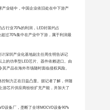
全球产业链中，中国企业依旧处在中下游产
占行业70%的利润，LED封装约占
D产业超过70%集中在产业中下游，属于利润最
路设计深圳产业化基地副主任周生明告诉记
以上的功率型LED芯片、器件依赖进口。由
这令其产品在海外市场随时面临侵权风险。
价格控制力正在日益凸显。据记者了解，伴随
星等上游芯片供应商纷纷扩充产能，并加大了
CVD设备厂，垄断了全球MOCVD设备90%