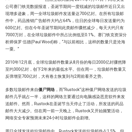
公司赛门铁克数据报道，圣诞节期间一度锐减的垃圾邮件近日又出
现增多迹象，周一全球垃圾邮件发送量达700亿封。在所有垃圾邮
件中，药品推销广告邮件大约占64%，往日的全球每日发送量约为
600亿封。但在今年圣诞节期间此类邮件骤然减少，每天大约只有
7000万封，在全球垃圾邮件中所占比例低至0.1%。赛门铁克资深分
析师保罗·伍德(Paul Wood)称，“与以前相比，这样的数量只是沧海
一粟。”
2010年12月底，全球垃圾邮件数量从8月份的每日2000亿封骤然降
至约300亿封，创下2年来的最低水平。但在周一，垃圾邮件数量又
反弹增至700亿封，大有卷土恢复到与2周前看齐之势。
多数垃圾邮件来自
僵尸网络
，而“Rustock”这种僵尸网络发送的垃圾
邮件几乎就占一半，这样的网络主要通过向电脑感染恶意软件来发
送邮件。然而，Rustock在圣诞节当天停止了活动，所发送的药品
邮件大大减少。但在周一前一天晚上，Rustock又开始频繁活动，
网络安全专家预测未来24小时垃圾邮件会剧增。
周日全球发送的垃圾邮件中，Rustock发送的垃圾邮件占1.5%，但