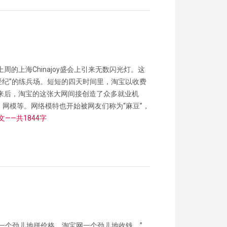
在上周的上海Chinajoy盛会上引来无数闪光灯。这
经纪”的练兵场。短短的四天时间里，淘宝以收费
来后，淘宝的这张大网间接创造了众多就业机
网模等。网络模特也开始被网友们称为“麻豆”，
文——共1844字
让卖家一个劲儿地拼价格，淘宝网一个劲儿地收钱。”