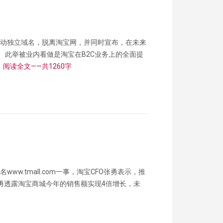
宝商城启动独立域名，脱离淘宝网，并同时宣布，在未来
 此举被业内看做是淘宝在B2C业务上的全面提
。
阅读全文——共1260字
ww.tmall.com一事，淘宝CFO张勇表示，推
勇透露淘宝商城今年的销售额实现4倍增长，未