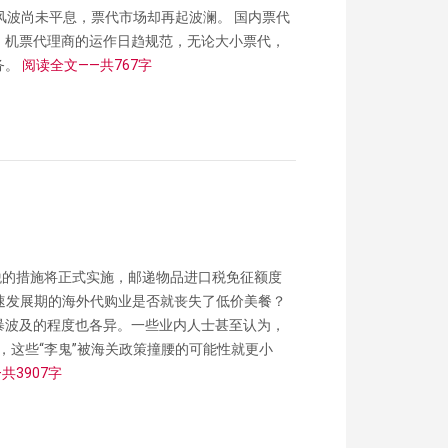
理”风波尚未平息，票代市场却再起波澜。 国内票代
，机票代理商的运作日趋规范，无论大小票代，
务。
阅读全文——共767字
品关税的措施将正式实施，邮递物品进口税免征额度
于快速发展期的海外代购业是否就丧失了低价美餐？
暴波及的程度也各异。一些业内人士甚至认为，
”，这些“李鬼”被海关政策撞腰的可能性就更小
共3907字