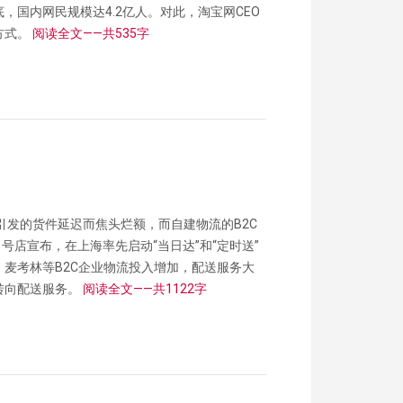
底，国内网民规模达4.2亿人。对此，淘宝网CEO
方式。
阅读全文——共535字
仓引发的货件延迟而焦头烂额，而自建物流的B2C
号店宣布，在上海率先启动“当日达”和“定时送”
麦考林等B2C企业物流投入增加，配送服务大
转向配送服务。
阅读全文——共1122字